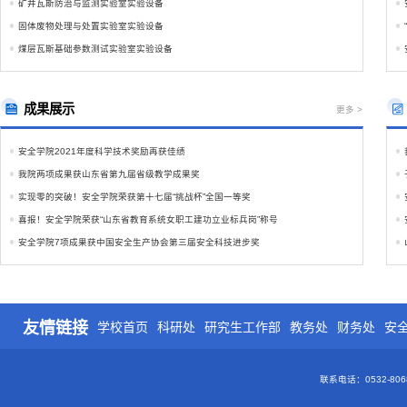
矿井瓦斯防治与监测实验室实验设备
固体废物处理与处置实验室实验设备
煤层瓦斯基础参数测试实验室实验设备
成果展示
更多 >
安全学院2021年度科学技术奖励再获佳绩
我院两项成果获山东省第九届省级教学成果奖
实现零的突破！安全学院荣获第十七届“挑战杯”全国一等奖
喜报！安全学院荣获“山东省教育系统女职工建功立业标兵岗”称号
安全学院7项成果获中国安全生产协会第三届安全科技进步奖
友情链接
学校首页
科研处
研究生工作部
教务处
财务处
安
联系电话：0532-80